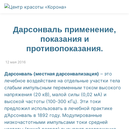
К
содержанию
Дарсонваль применение,
показания и
противопоказания.
12 мая 2016
Дарсонваль (местная дарсонвализация)
– это
лечебное воздействие на отдельные участки тела
слабым импульсным переменным током высокого
напряжения (20 кВ), малой силы (0,02 мА) и
высокой частоты (100-300 кГц). Эти токи
предложил использовать в лечебной практике
д’Арсонваль в 1892 году. Модулированные
низкочастотными импульсами токи средней
частоты (тихий разряд) вызывают раздражение