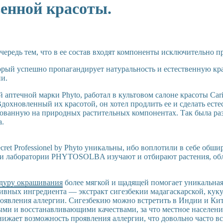
енной красоты.
 очередь тем, что в ее состав входят компоненты исключительно 
орый успешно пропагандирует натуральность и естественную кра
ии.
й аптечной марки Phyto, работал в культовом салоне красоты Ca
Вдохновленный их красотой, он хотел продлить ее и сделать ест
нованную на природных растительных компонентах. Так была раз
а.
ret Professionel by Phyto уникальны, ибо воплотили в себе обш
тели лаборатории PHYTOSOLBA изучают и отбирают растения, о
дуру окрашивания
более мягкой и щадящей помогает уникальная
тивных ингредиента — экстракт сигезбекии мадагаскарской, кук
оявления аллергии. Сигезбекию можно встретить в Индии и Кита
ыми и восстанавливающими качествами, за что местное населен
нижает возможность проявления аллергии, что довольно часто в