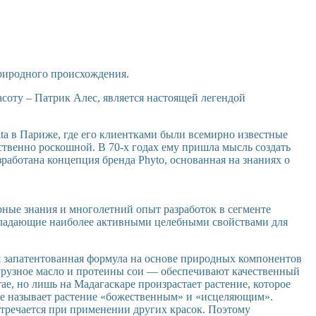
природного происхождения.
соту – Патрик Алес, является настоящей легендой
rita в Париже, где его клиентками были всемирно известные
ественно роскошной. В 70-х годах ему пришла мысль создать
работана концепция бренда Phyto, основанная на знаниях о
ирные знания и многолетний опыт разработок в сегменте
бладающие наиболее активными целебными свойствами для
 запатентованная формула на основе природных компонентов
урузное масло и протеины сои — обеспечивают качественный
е, но лишь на Мадагаскаре произрастает растение, которое
ие называет растение «божественным» и «исцеляющим».
стречается при применении других красок. Поэтому