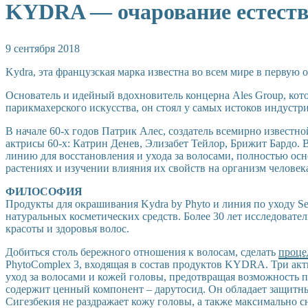
KYDRA — очарование естеств
9 сентября 2018
Kydra, эта французская марка известна во всем мире в первую
Основатель и идейный вдохновитель концерна Ales Group, кот
парикмахерского искусства, он стоял у самых истоков индустр
В начале 60-х годов Патрик Алес, создатель всемирно известно
актрисы 60-х: Катрин Денев, Элизабет Тейлор, Брижит Бардо. 
линию для восстановления и ухода за волосами, полностью ос
растениях и изучении влияния их свойств на организм человек
ФИЛОСОФИЯ
Продукты для окрашивания Kydra by Phyto и линия по уходу Sec
натуральных косметических средств. Более 30 лет исследова
красоты и здоровья волос.
Добиться столь бережного отношения к волосам, сделать
проце
PhytoComplex 3, входящая в состав продуктов KYDRA. Три ак
уход за волосами и кожей головы, предотвращая возможность п
содержит ценный компонент – дарутосид. Он обладает защитн
Сигезбекия не раздражает кожу головы, а также максимально с