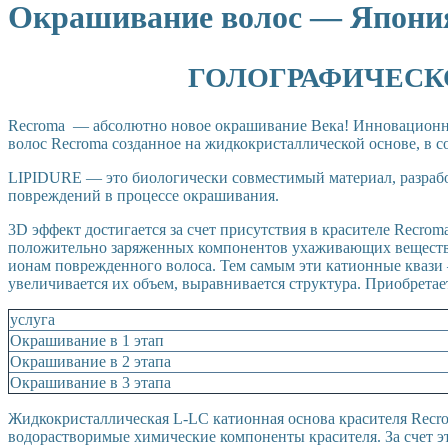
Окрашивание волос — Япони
ГОЛОГРАФИЧЕСКОЕ 
Recroma — абсолютно новое окрашивание Века! Инновационны
волос Recroma созданное на жидкокристаллической основе, в
LIPIDURE — это биологически совместимый материал, разра
повреждений в процессе окрашивания.
3D эффект достигается за счет присутствия в красителе Recro
положительно заряженных компонентов ухаживающих веществ 
ионам поврежденного волоса. Тем самым эти катионные квази
увеличивается их объем, выравнивается структура. Приобрета
услуга
Окрашивание в 1 этап
Окрашивание в 2 этапа
Окрашивание в 3 этапа
Жидкокристаллическая L-LC катионная основа красителя Recrom
водорастворимые химические компоненты красителя. За счет эт