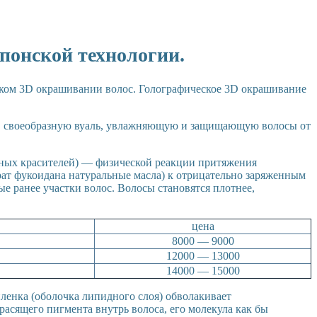
нской технологии.
ком 3D окрашивании волос. Голографическое 3D окрашивание
т своеобразную вуаль, увлажняющую и защищающую волосы от
нтных красителей) — физической реакции притяжения
т фукоидана натуральные масла) к отрицательно заряженным
 ранее участки волос. Волосы становятся плотнее,
цена
8000 — 9000
12000 — 13000
14000 — 15000
ленка (оболочка липидного слоя) обволакивает
асящего пигмента внутрь волоса, его молекула как бы