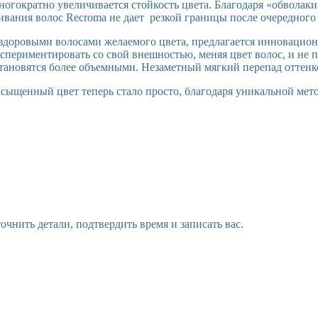
Многократно увеличивается стойкость цвета. Благодаря «обвол
вания волос Recroma не дает резкой границы после очередного о
, здоровыми волосами желаемого цвета, предлагается инноваци
спериментировать со свой внешностью, меняя цвет волос, и не п
тановятся более объемными. Незаметный мягкий перепад оттенко
асыщенный цвет теперь стало просто, благодаря уникальной ме
чнить детали, подтвердить время и записать вас.