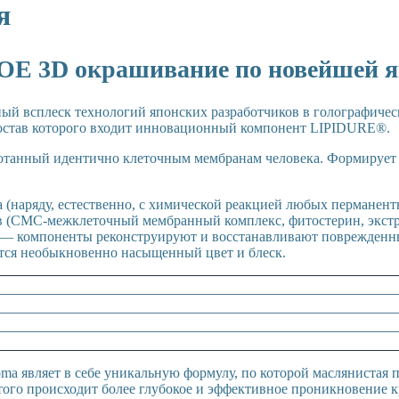
я
3D окрашивание по новейшей япо
й всплеск технологий японских разработчиков в голографичес
 состав которого входит инновационный компонент LIPIDURE®.
ботанный идентично клеточным мембранам человека. Формируе
ma (наряду, естественно, с химической реакцией любых пермане
(СМС-межклеточный мембранный комплекс, фитостерин, экстра
 — компоненты реконструируют и восстанавливают поврежденные
ется необыкновенно насыщенный цвет и блеск.
a являет в себе уникальную формулу, по которой маслянистая п
ого происходит более глубокое и эффективное проникновение кр